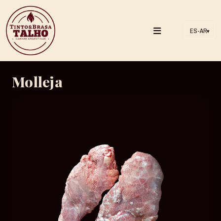
ES-AR
▾
Molleja