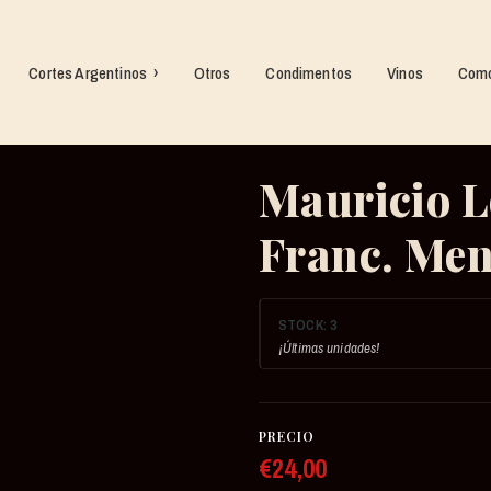
Cortes Argentinos
Otros
Condimentos
Vinos
Como
Mauricio L
Franc. Me
STOCK:
3
¡Últimas unidades!
PRECIO
€24,00