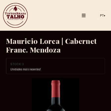
PT
▾
Mauricio Lorca | Cabernet
Franc. Mendoza
STOCK:
3
Unidades mais recentes!