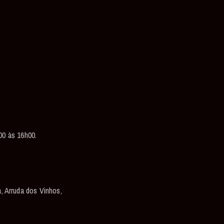
.
00 às 16h00.
a, Arruda dos Vinhos,