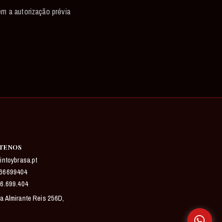
m a autorização prévia
TENOS
intoybrasa.pt
66699404
6.699.404
a Almirante Reis 256D,