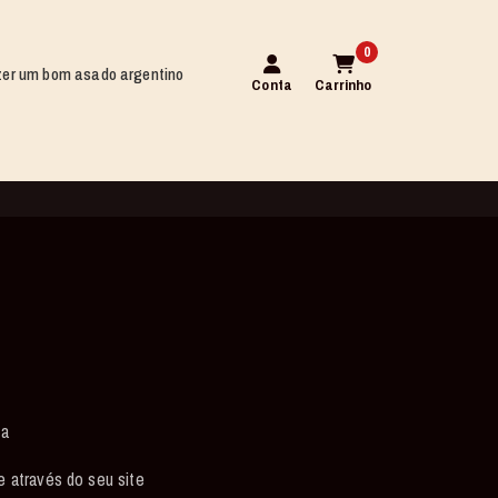
0
er um bom asado argentino
Conta
Carrinho
oa
 através do seu site