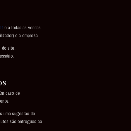
pt
e a todas as vendas
lizador) e a empresa.
 do site.
essário.
os
 Em caso de
iente.
nas uma sugestão de
dutos são entregues ao