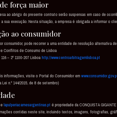
 de força maior
esa ao abrigo do presente contrato serão suspensas em caso de ocorr
 a sua execução. Nesta situação, a empresa é obrigada a informar o cli
ção ao consumidor
for consumidor, pode recorrer a uma entidade de resolução alternativa de
de Conflitos de Consumo de Lisboa
 116 – 2º 1100-207 Lisboa
http://www.centroarbitragemlisboa.pt
is informações, visite o Portal do Consumidor em
www.consumidor.gov.p
a Lei n.º 144/2015, de 8 de setembro)
dade
ite
lapulperiacarnesargentinas.pt
é propriedade da CONQUISTA GIGANTE
rmações contidas neste site, incluindo textos, imagens, fotografias, gráf