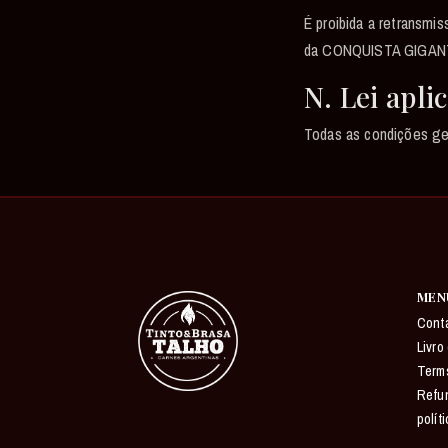
É proibida a retransm
da CONQUISTA GIGAN
N. Lei apli
Todas as condições ger
MEN
Cont
Livr
Term
Refun
polít