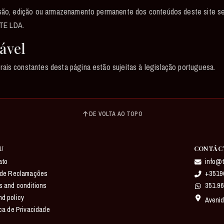
issão, edição ou armazenamento permanente dos conteúdos deste site se
TE LDA.
cável
ais constantes desta página estão sujeitas à legislação portuguesa.
DE VOLTA AO TOPO
U
CONTÁC
ato
info@t
o de Reclamações
+3519
s and conditions
351.96
d policy
Avenid
ica de Privacidade