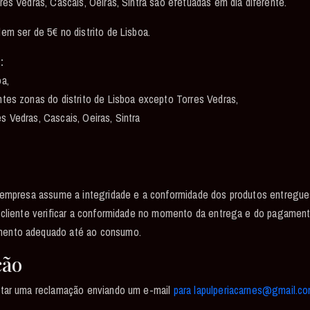
res Vedras, Cascais, Oeiras, Sintra são efetuadas em dia diferente.
em ser de 5€ no distrito de Lisboa.
:
a,
tes zonas do distrito de Lisboa excepto Torres Vedras,
 Vedras, Cascais, Oeiras, Sintra
a empresa assume a integridade e a conformidade dos produtos entregue
o cliente verificar a conformidade no momento da entrega e do pagame
ento adequado até ao consumo.
ção
ntar uma reclamação enviando um e-mail
para lapulperiacarnes@gmail.c