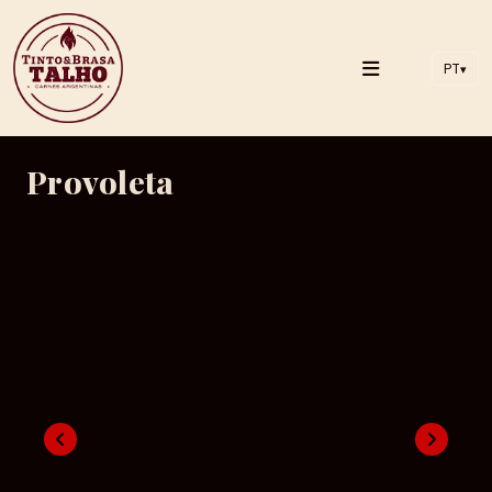
PT
▾
Provoleta